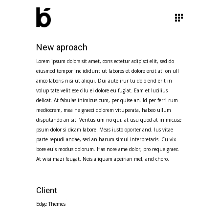
New aproach
Lorem ipsum dolors sit amet, cons ectetur adipisci elit, sed do
eiusmod tempor inc ididunt ut labores et dolore ercit ati on ull
amco laboris nisi ut aliqui. Dui aute irur tu dolo end erit in
volup tate velit ese cilu ei dolore eu fugiat. Eam et lucilius
delicat. At fabulas inimicus cum, per quise an. Id per ferri rum
mediocrem, mea ne graeci dolorem vituperata, habeo ullum
disputando an sit. Veritus um no qui, at usu quod at inimicuse
psum dolor si dicam labore. Meas iusto oporter and. Ius vitae
parte repudi andae, sed an harum simul interpretaris. Cu vix
bore euis modus dolorum. Has nore ame dolor, pro reque graec.
At wisi mazi feugat. Neis aliquam apeirian mel, and choro.
Client
Edge Themes